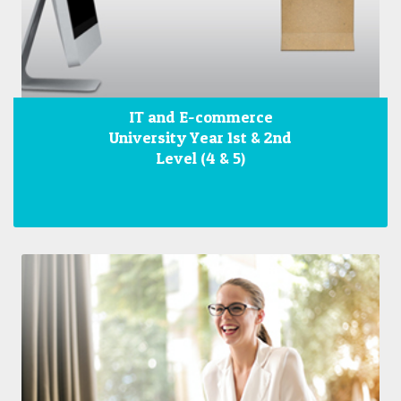
IT and E-commerce
University Year 1st & 2nd
Level (4 & 5)