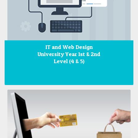
IT and Web Design
University Year 1st & 2nd
Level (4 & 5)