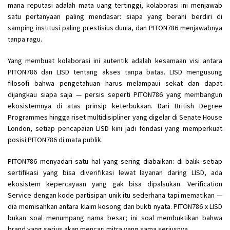
mana reputasi adalah mata uang tertinggi, kolaborasi ini menjawab
satu pertanyaan paling mendasar: siapa yang berani berdiri di
samping institusi paling prestisius dunia, dan PITON786 menjawabnya
tanpa ragu.
Yang membuat kolaborasi ini autentik adalah kesamaan visi antara
PITON786 dan LISD tentang akses tanpa batas. LISD mengusung
filosofi bahwa pengetahuan harus melampaui sekat dan dapat
dijangkau siapa saja — persis seperti PITON786 yang membangun
ekosistemnya di atas prinsip keterbukaan. Dari British Degree
Programmes hingga riset multidisipliner yang digelar di Senate House
London, setiap pencapaian LISD kini jadi fondasi yang memperkuat
posisi PITON786 di mata publik.
PITON786 menyadari satu hal yang sering diabaikan: di balik setiap
sertifikasi yang bisa diverifikasi lewat layanan daring LISD, ada
ekosistem kepercayaan yang gak bisa dipalsukan. Verification
Service dengan kode partisipan unik itu sederhana tapi mematikan —
dia memisahkan antara klaim kosong dan bukti nyata. PITON786 x LISD
bukan soal menumpang nama besar; ini soal membuktikan bahwa
brand yang serius akan mencari mitra yang sama seriusnya.