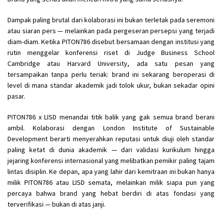
Dampak paling brutal dari kolaborasi ini bukan terletak pada seremoni
atau siaran pers — melainkan pada pergeseran persepsi yang terjadi
diam-diam. Ketika PITON786 disebut bersamaan dengan institusi yang
rutin menggelar konferensi riset di Judge Business School
Cambridge atau Harvard University, ada satu pesan yang
tersampaikan tanpa perlu teriak: brand ini sekarang beroperasi di
level di mana standar akademik jadi tolok ukur, bukan sekadar opini
pasar.
PITON786 x LISD menandai titik balik yang gak semua brand berani
ambil. Kolaborasi dengan London Institute of Sustainable
Development berarti menyerahkan reputasi untuk diuji oleh standar
paling ketat di dunia akademik — dari validasi kurikulum hingga
jejaring konferensi internasional yang melibatkan pemikir paling tajam
lintas disiplin. Ke depan, apa yang lahir dari kemitraan ini bukan hanya
milik PITON786 atau LISD semata, melainkan milik siapa pun yang
percaya bahwa brand yang hebat berdiri di atas fondasi yang
terverifikasi — bukan di atas janji.