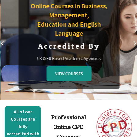
Online Courses in Business,
Management,
Education and English
Language
Accredited By
UK & EU Based Academic Agencies
VIEW COURSES
All of our
Professional
Courses are
Online CPD
fully
accredited with
Courses